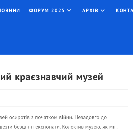
НОВИНИ
ФОРУМ 2025
АРХІВ
КОНТ
ий краєзнавчий музей
ей осиротів з початком війни. Незадовго до
езти безцінні експонати. Колектив музею, як міг,