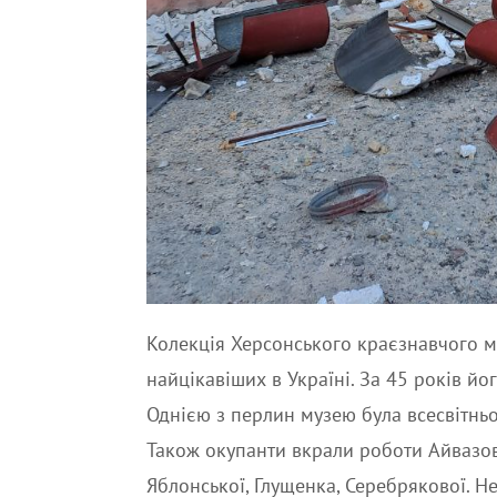
Колекція Херсонського краєзнавчого м
найцікавіших в Україні. За 45 років йо
Однією з перлин музею була всесвітньо
Також окупанти вкрали роботи Айвазов
Яблонської, Глущенка, Серебрякової. Н