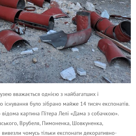
узею вважається однією з найбагатших і
го існування було зібрано майже 14 тисяч експонатів.
 відома картина Пітера Лелі «Дама з собачкою».
ського, Врубеля, Пимоненка, Шовкуненка,
е вивезли чомусь тільки експонати декоративно-