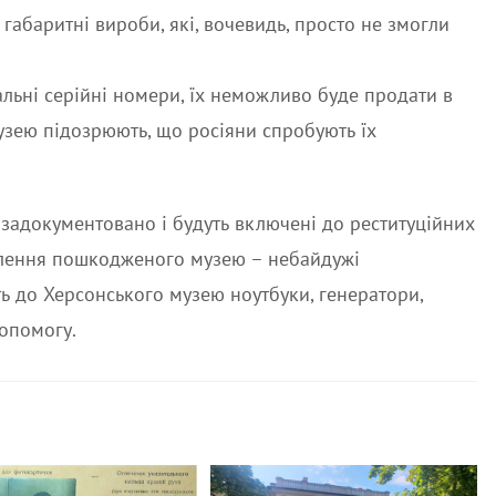
габаритні вироби, які, вочевидь, просто не змогли
альні серійні номери, їх неможливо буде продати в
музею підозрюють, що росіяни спробують їх
 задокументовано і будуть включені до реституційних
овлення пошкодженого музею – небайдужі
ь до Херсонського музею ноутбуки, генератори,
допомогу.