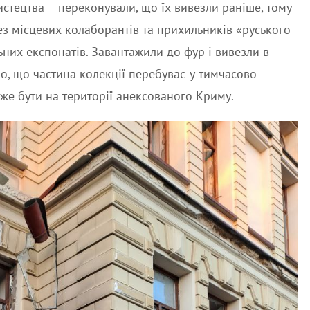
истецтва – переконували, що їх вивезли раніше, тому
рез місцевих колаборантів та прихильників «руського
ьних експонатів. Завантажили до фур і вивезли в
о, що частина колекції перебуває у тимчасово
же бути на території анексованого Криму.