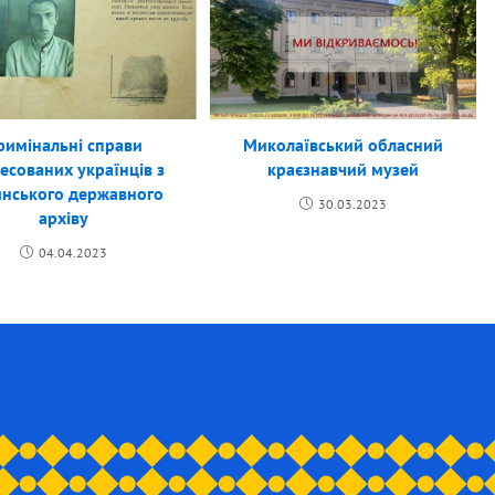
римінальні справи
Миколаївський обласний
есованих українців з
краєзнавчий музей
нського державного
30.03.2023
архіву
04.04.2023