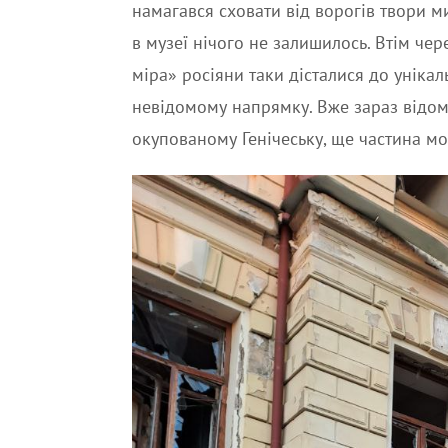
намагався сховати від ворогів твори м
в музеї нічого не залишилось. Втім че
міра» росіяни таки дісталися до унікал
невідомому напрямку. Вже зараз відом
окупованому Генічеську, ще частина мо