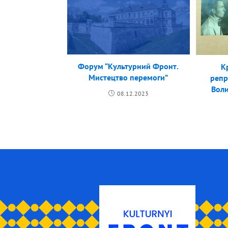
Форум “Культурний Фронт.
К
Мистецтво перемоги”
репр
Воли
08.12.2023