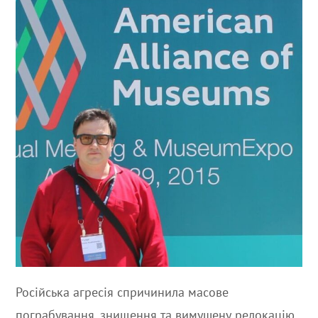
Російська агресія спричинила масове
пограбування, знищення та вимушену релокацію